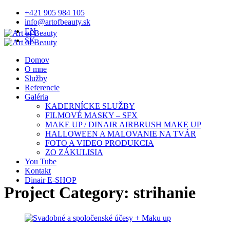
+421 905 984 105
info@artofbeauty.sk
EN
SK
Domov
O mne
Služby
Referencie
Galéria
KADERNÍCKE SLUŽBY
FILMOVÉ MASKY – SFX
MAKE UP / DINAIR AIRBRUSH MAKE UP
HALLOWEEN A MALOVANIE NA TVÁR
FOTO A VIDEO PRODUKCIA
ZO ZÁKULISIA
You Tube
Kontakt
Dinair E-SHOP
Project Category:
strihanie