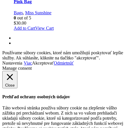
Pink Bag
Bags
,
Miss Sunshine
0
out of 5
$
30.00
Add to Cart
View Cart
Používame súbory cookies, ktoré nám umožňujú poskytovať lepšie
služby. Ak súhlasíte, kliknite na tlačítko "akceptovať".
Nastavenia
Viac
Akceptovať
Odmietnúť
Manage consent
Close
Prehľad ochrany osobných údajov
Táto webová stránka používa súbory cookie na zlepšenie vášho
zážitku pri prechádzaní webom. Z nich sa vo vašom prehliadači
ukladajú súbory cookie, ktoré sú kategorizované podľa potreby,
pretože sú nevyhnutné pre fungovanie základných funkcií webovej