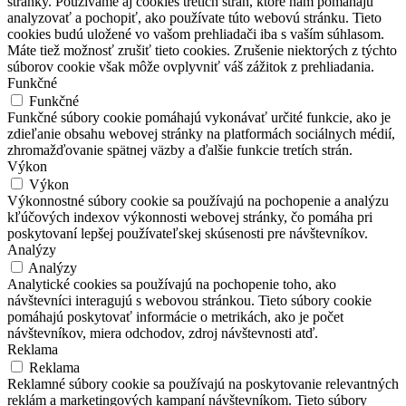
stránky. Používame aj cookies tretích strán, ktoré nám pomáhajú
analyzovať a pochopiť, ako používate túto webovú stránku. Tieto
cookies budú uložené vo vašom prehliadači iba s vaším súhlasom.
Máte tiež možnosť zrušiť tieto cookies. Zrušenie niektorých z týchto
súborov cookie však môže ovplyvniť váš zážitok z prehliadania.
Funkčné
Funkčné
Funkčné súbory cookie pomáhajú vykonávať určité funkcie, ako je
zdieľanie obsahu webovej stránky na platformách sociálnych médií,
zhromažďovanie spätnej väzby a ďalšie funkcie tretích strán.
Výkon
Výkon
Výkonnostné súbory cookie sa používajú na pochopenie a analýzu
kľúčových indexov výkonnosti webovej stránky, čo pomáha pri
poskytovaní lepšej používateľskej skúsenosti pre návštevníkov.
Analýzy
Analýzy
Analytické cookies sa používajú na pochopenie toho, ako
návštevníci interagujú s webovou stránkou. Tieto súbory cookie
pomáhajú poskytovať informácie o metrikách, ako je počet
návštevníkov, miera odchodov, zdroj návštevnosti atď.
Reklama
Reklama
Reklamné súbory cookie sa používajú na poskytovanie relevantných
reklám a marketingových kampaní návštevníkom. Tieto súbory